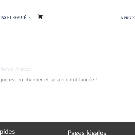
INS ET BEAUTÉ
A PROP
ilent à l’horizon
e est en chantier et sera bientôt lancée !
apides
Pages légales