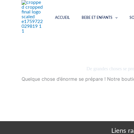
Aller
au
contenu
ACCUEIL
BEBE ET ENFANTS
SO
De grandes choses se prof
Quelque chose d’énorme se prépare ! Notre boutiqu
Liens r